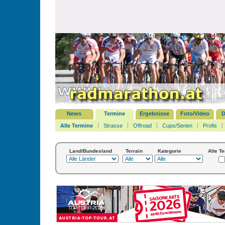
News
Termine
Ergebnisse
Foto/Video
D
Alle Termine
Strasse
Offroad
Cups/Serien
Profis
Land/Bundesland
Terrain
Kategorie
Alte T