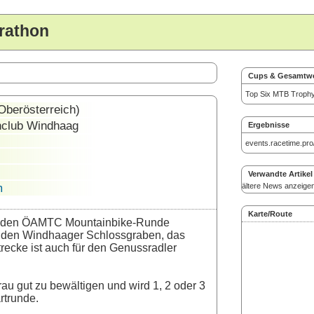
rathon
Cups & Gesamtw
Top Six MTB Troph
Oberösterreich)
lub Windhaag
Ergebnisse
events.racetime.pro
Verwandte Artikel
m
ältere News anzeige
Karte/Route
henden ÖAMTC Mountainbike-Runde
ch den Windhaager Schlossgraben, das
ecke ist auch für den Genussradler
au gut zu bewältigen und wird 1, 2 oder 3
rtrunde.