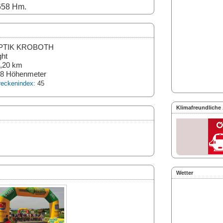
658 Hm.
PTIK KROBOTH
ght
,20 km
8 Höhenmeter
reckenindex:
45
Klimafreundliche
Wetter