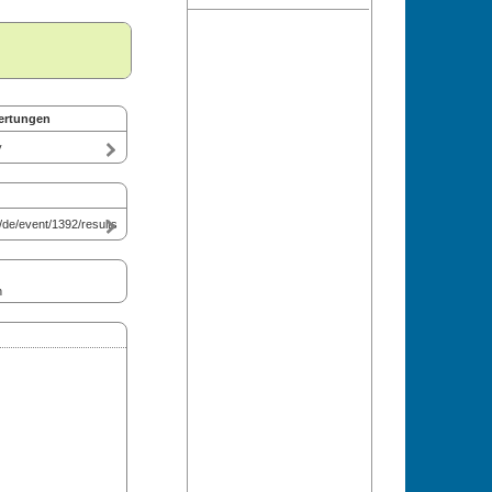
ertungen
y
/de/event/1392/results
n