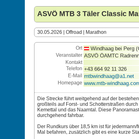
ASVÖ MTB 3 Täler Classic Ma
30.05.2026 | Offroad | Marathon
Ort
Windhaag bei Perg (
Veranstalter
ASVÖ ÖAMTC Radrennc
Kontakt
Telefon
+43 664 92 11 326
E-Mail
mtbwindhaag@a1.net
Homepage
www.mtb-windhaag.co
Die Strecke führt weitgehend auf der beste
großteils auf Forst- und Schotterstraßen dur
Kemettal und das Naarntal. Diese Panoramastr
durchgehend fahrbar.
Der Rundkurs über 18,5 km ist für jedermann/fr
Mal befahren, zusätzlich gibt es eine kurze Sta