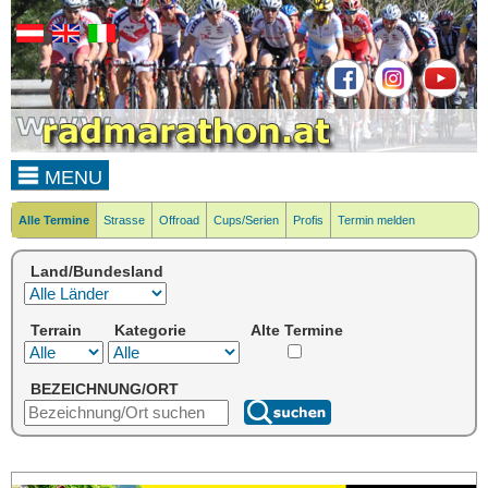
MENU
Alle Termine
Strasse
Offroad
Cups/Serien
Profis
Termin melden
Land/Bundesland
Terrain
Kategorie
Alte Termine
BEZEICHNUNG/ORT