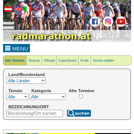
MENU
Alle Termine
Strasse
Offroad
Cups/Serien
Profis
Termin melden
Land/Bundesland
Terrain
Kategorie
Alte Termine
BEZEICHNUNG/ORT