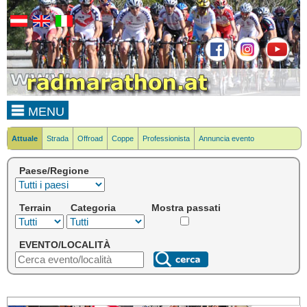
MENU
Attuale
Strada
Offroad
Coppe
Professionista
Annuncia evento
Paese/Regione
Terrain
Categoria
Mostra passati
EVENTO/LOCALITÀ