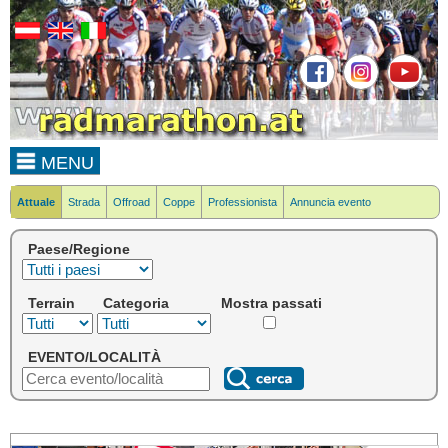
MENU
Attuale
Strada
Offroad
Coppe
Professionista
Annuncia evento
Paese/Regione
Terrain
Categoria
Mostra passati
EVENTO/LOCALITÀ