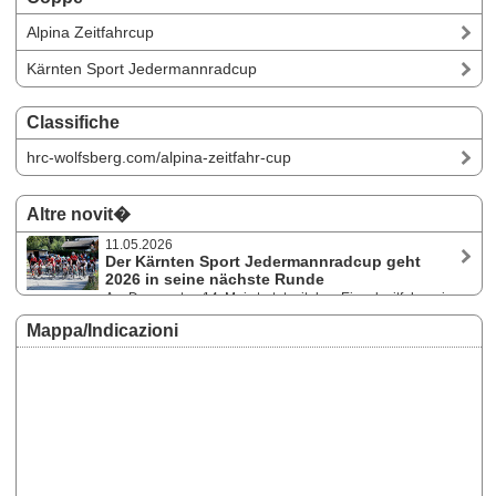
Alpina Zeitfahrcup
Kärnten Sport Jedermannradcup
Classifiche
hrc-wolfsberg.com/alpina-zeitfahr-cup
Altre novit�
11.05.2026
Der Kärnten Sport Jedermannradcup geht
2026 in seine nächste Runde
Am Donnerstag 14. Mai startet mit dem Einzelzeitfahren in
Lavamünd bereits zum 22. Mal der sehr beliebte Jedermannradcup in
Mappa/Indicazioni
Kärnten. Insgesamt gibt es bis Oktober wieder zehn Veranstaltungen.
Saisonkarte für neun oder für alle zehn Bewerbe.