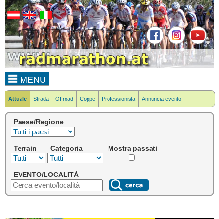
MENU
Attuale
Strada
Offroad
Coppe
Professionista
Annuncia evento
Paese/Regione
Terrain
Categoria
Mostra passati
EVENTO/LOCALITÀ