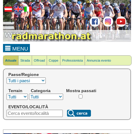
MENU
Attuale
Strada
Offroad
Coppe
Professionista
Annuncia evento
Paese/Regione
Terrain
Categoria
Mostra passati
EVENTO/LOCALITÀ