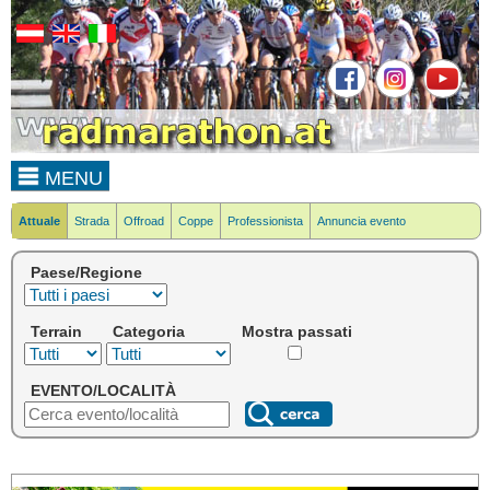
MENU
Attuale
Strada
Offroad
Coppe
Professionista
Annuncia evento
Paese/Regione
Terrain
Categoria
Mostra passati
EVENTO/LOCALITÀ