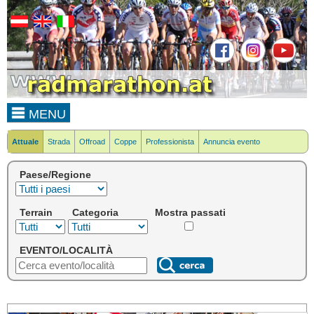
MENU
Attuale
Strada
Offroad
Coppe
Professionista
Annuncia evento
Paese/Regione
Terrain
Categoria
Mostra passati
EVENTO/LOCALITÀ