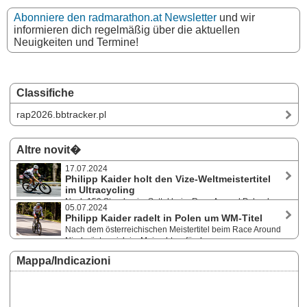
Abonniere den radmarathon.at Newsletter
und wir
informieren dich regelmäßig über die aktuellen
Neuigkeiten und Termine!
Classifiche
rap2026.bbtracker.pl
Altre novit�
17.07.2024
Philipp Kaider holt den Vize-Weltmeistertitel
im Ultracycling
Nach 159 Stunden im Sattel beim Race Around Poland
05.07.2024
überquerte der Niederösterreicher am 13. Juli 2024 um kurz nach 6 Uhr
Philipp Kaider radelt in Polen um WM-Titel
morgens die Ziellinie. Widrigste Wetterbedingungen, ein ständiges
Nach dem österreichischen Meistertitel beim Race Around
mentales Auf und Ab und das beinahe Aus kurz nach der Hälfte der
Niederösterreich im Mai geht es für den
3600 km konnten Kaider nicht stoppen.
Niederösterreicher ab 6. Juli 2024 beim Race Around Poland um den
Mappa/Indicazioni
Weltmeistertitel. Der 24h-Weltmeister von 2022 und Rekordhalter durch
Österreich bekommt es in Polen mit starker Konkurrenz auf seiner
bisher längsten Challenge zu tun.