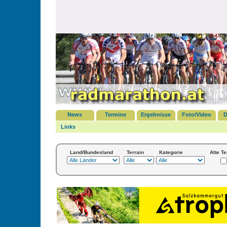
News
Termine
Ergebnisse
Foto/Video
D
Links
Land/Bundesland
Terrain
Kategorie
Alte T