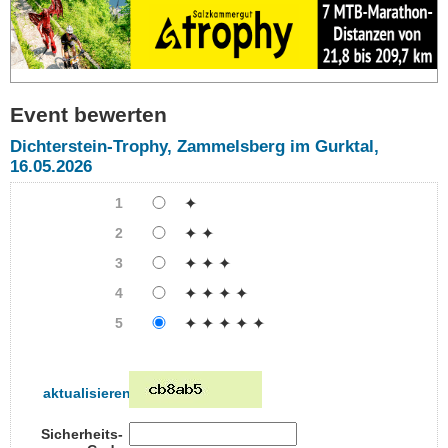
Event bewerten
Dichterstein-Trophy, Zammelsberg im Gurktal,
16.05.2026
1
✦
2
✦ ✦
3
✦ ✦ ✦
4
✦ ✦ ✦ ✦
5
✦ ✦ ✦ ✦ ✦
aktualisieren
Sicherheits-