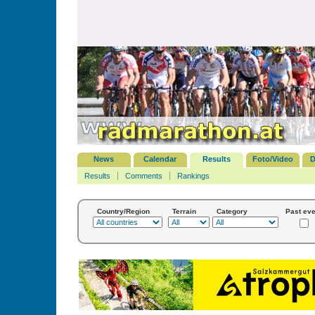
News
Calendar
Results
Foto/Video
D
Results
Comments
Rankings
Country/Region
Terrain
Category
Past eve