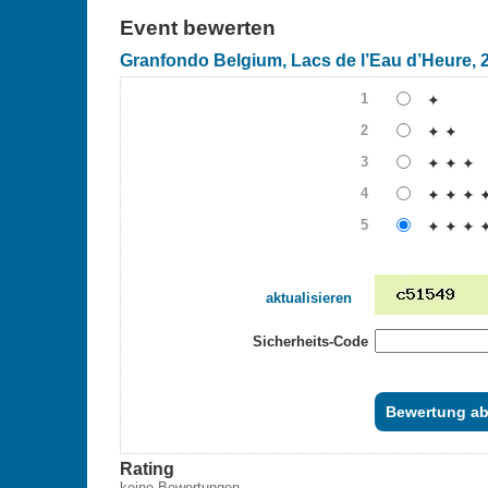
Event bewerten
Granfondo Belgium, Lacs de l’Eau d’Heure, 
1
✦
2
✦ ✦
3
✦ ✦ ✦
4
✦ ✦ ✦ 
5
✦ ✦ ✦ 
aktualisieren
Sicherheits-Code
Rating
keine Bewertungen