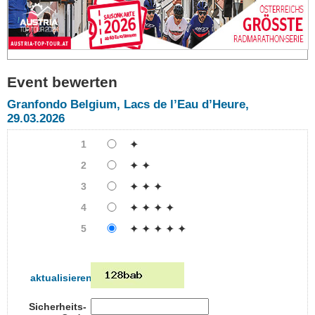
Event bewerten
Granfondo Belgium, Lacs de l’Eau d’Heure,
29.03.2026
1
✦
2
✦ ✦
3
✦ ✦ ✦
4
✦ ✦ ✦ ✦
5
✦ ✦ ✦ ✦ ✦
aktualisieren
Sicherheits-