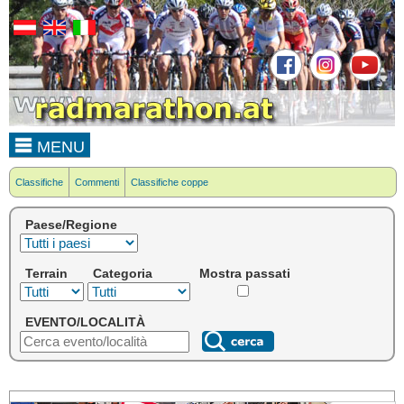
MENU
Classifiche
Commenti
Classifiche coppe
Paese/Regione
Terrain
Categoria
Mostra passati
EVENTO/LOCALITÀ